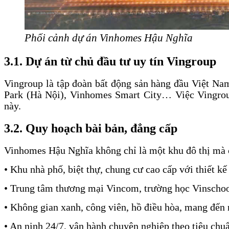
Phối cảnh dự án Vinhomes Hậu Nghĩa
3.1. Dự án từ chủ đầu tư uy tín Vingroup
Vingroup là tập đoàn bất động sản hàng đầu Việt N
Park (Hà Nội), Vinhomes Smart City… Việc Vingrou
này.
3.2. Quy hoạch bài bản, đẳng cấp
Vinhomes Hậu Nghĩa không chỉ là một khu đô thị mà cò
• Khu nhà phố, biệt thự, chung cư cao cấp với thiết kế 
• Trung tâm thương mại Vincom, trường học Vinschool
• Không gian xanh, công viên, hồ điều hòa, mang đến m
• An ninh 24/7, vận hành chuyên nghiệp theo tiêu ch