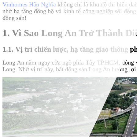
Vinhomes Hậu Nghĩa
không chỉ là khu đô thị hiện đạ
nhờ hạ tầng đồng bộ và kinh tế công nghiệp sôi độn
động sản!
1. Vì Sao Long An Trở Thành Đ
1.1. Vị trí chiến lược, hạ tầng giao thông 
Long An nằm ngay cửa ngõ phía Tây TP.HCM, đóng va
Long. Nhờ vị trí này, bất động sản Long An hưởng lợ